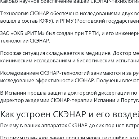
Каково научное обеспечение вашей СКЭНАР-технологи
Технология СКЭНАР обеспечена исследованиями двух ве
вошёл в состав ЮФУ), и РГМУ (Ростовский государстве
ЗАО «ОКБ «РИТМ» был создан при ТРТИ, и его инженер
технологии СКЭНАР.
Похожая ситуация складывается в медицине. Доктор м
клиническим исследованиям и биологическим испытан
Исследованием СКЭНАР-технологий занимаются и за ру
исследование эффективности СКЭНАР. Получены впеча
В Испании прошла защита докторской диссертации по 
директор академии СКЭНАР-терапии Испании и Португ
Как устроен СКЭНАР и его возде
Почему в ваших аппаратах СКЭНАР до сих пор нет встро
Потому что мы уже давно прошли через те ошибки, ко