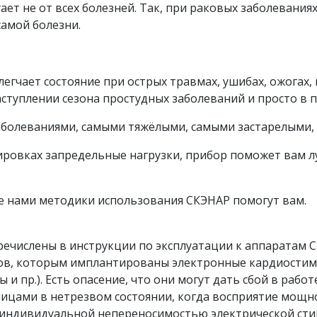
ает не от всех болезней. Так, при раковых заболевани
самой болезни.
блегчает состояние при острых травмах, ушибах, ожогах
аступлении сезона простудных заболеваний и просто в 
заболеваниями, самыми тяжёлыми, самыми застарелыми, 
нировках запредельные нагрузки, прибор поможет вам л
ые нами методики использования СКЭНАР помогут вам.
числены в инструкции по эксплуатации к аппаратам С
тов, которым имплантированы электронные кардиостим
и пр.). Есть опасение, что они могут дать сбой в рабо
ицами в нетрезвом состоянии, когда восприятие мощно
 индивидуальной непереносимостью электрической стим