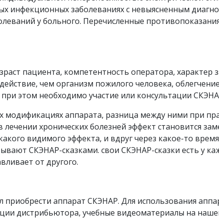
рых инфекционных заболеваниях с невыясненным диагно
болеваний у больного. Перечисленные противопоказани
озраст пациента, компетентность оператора, характер 
действие, чем организм пожилого человека, облегчение 
 при этом необходимо участие или консультации СКЭНА
ех модификациях аппарата, разница между ними при п
в лечении хронических болезней эффект становится зам
какого видимого эффекта, и вдруг через какое-то время
ывают СКЭНАР-сказками. свои СКЭНАР-сказки есть у каж
вливает от другого.
 приобрести аппарат СКЭНАР. Для использования аппа
ции дистрибьютора, учебные видеоматериалы на нашей с