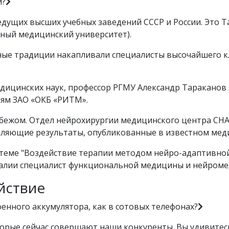
и?
дущих высших учебных заведений СССР и России. Это Т
нный медицинский университет).
ные традиции накапливали специалисты высочайшего к
едицинских наук, профессор РГМУ Александр Таракано
иям ЗАО «ОКБ «РИТМ».
бежом. Отдел нейрохирургии медицинского центра CHA 
тляющие результаты, опубликованные в известном мед
теме "Воздействие терапии методом нейро-адаптивной
алии специалист функциональной медицины и нейроме
йствие
енного аккумулятора, как в сотовых телефонах?
торые сейчас совершают наши конкуренты. Вы удивите