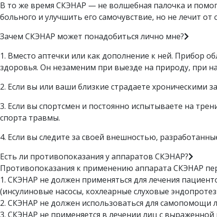
В то же время СКЭНАР — не волшебная палочка и помог
больного и улучшить его самочувствие, но не лечит от 
Зачем СКЭНАР может понадобиться лично мне?
1. Вместо аптечки или как дополнение к ней. Прибор о
здоровья. Он незаменим при выезде на природу, при н
2. Если вы или ваши близкие страдаете хроническими 
3. Если вы спортсмен и постоянно испытываете на тре
спорта травмы.
4. Если вы следите за своей внешностью, разработанн
Есть ли противопоказания у аппаратов СКЭНАР?
Противопоказания к применению аппарата СКЭНАР пере
1. СКЭНАР не должен применяться для лечения пациен
(инсулиновые насосы, кохлеарные слуховые эндопротезы 
2. СКЭНАР не должен использоваться для самопомощи л
3. СКЭНАР не применяется в лечении лиц с выраженной